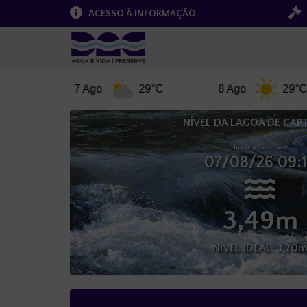
ACESSO À INFORMAÇÃO
7 Ago
29°C
8 Ago
29°C
NÍVEL DA LAGOA DE CA
horário da leitura
07/08/26 09:
3,49m
NÍVEL IDEAL: 3,20