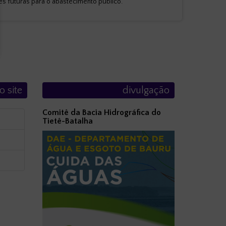
zes futuras para o abastecimento público.
o site
divulgação
Comitê da Bacia Hidrográfica do
Tietê-Batalha