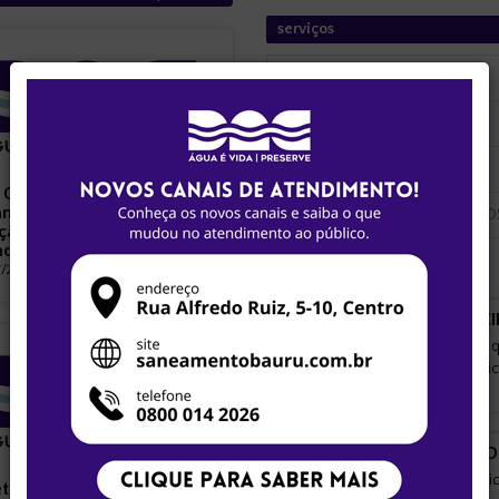
serviços
PARCELAMENTO
RELIGAÇÃO
TROCA DE HIDRÔMETRO
 Companhia de
mento de Bauru iniciam
TRANSFERÊNCIA DE DÉBITO
ção dos serviços de leitura
ndimento comercial
/2026 - 11:20:57
PLANO MUNICI
Conheça o Plano q
saneamento básic
PLANO DIRETO
Diagnóstico técnic
retoma operação plena após