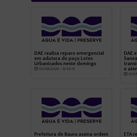
DAE realiza reparo emergencial
DAE e
em adutora do poço Lotes
Sanea
Urbanizados neste domingo
transi
e ate
02/08/2026 - 12:50:11
31/07
Prefeitura de Bauru assina ordem
​ETA 