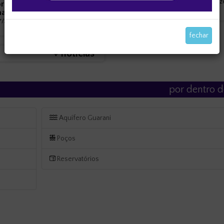
estudos e diretri
ra na turbidez do Rio
ha
/2026 - 09:39:24
fechar
+ notícias
por dentro d
Aquífero Guarani
Poços
Reservatórios