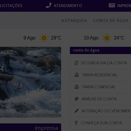
LICITAÇÕES
ATENDIMENTO
IMPRE
AUTARQUIA
CONTA DE ÁGUA
9 Ago
29°C
10 Ago
24°C
conta de água
PTAÇÃO
SEGUNDA VIA DA CONTA
14
TARIFA RESIDENCIAL
TARIFA COMERCIAL
ANÁLISE DE CONTA
m
ALTERAÇÃO DO VENCIME
fonte: telemetria
CONHEÇA SUA CONTA
imprensa