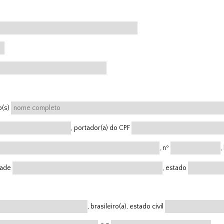
o(s)
, portador(a) do CPF
, nº
,
dade
, estado
, brasileiro(a), estado civil