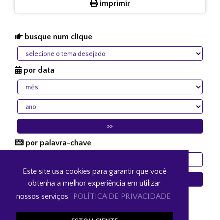
imprimir
busque num clique
por data
por palavra-chave
Este site usa cookies para garantir que você
obtenha a melhor experiência em utilizar
Preencha os campos acima para pesquisar algo
nossos serviços.
POLÍTICA DE PRIVACIDADE
específico.