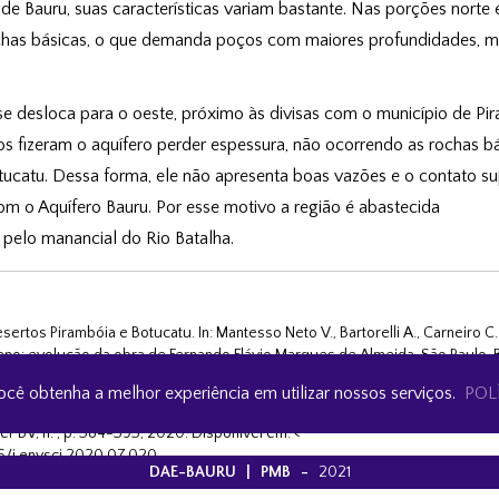
e Bauru, suas características variam bastante. Nas porções norte 
ochas básicas, o que demanda poços com maiores profundidades, 
 desloca para o oeste, próximo às divisas com o município de Pira
s fizeram o aquífero perder espessura, não ocorrendo as rochas bá
catu. Dessa forma, ele não apresenta boas vazões e o contato su
om o Aquífero Bauru. Por esse motivo a região é abastecida
pelo manancial do Rio Batalha.
sertos Pirambóia e Botucatu. In: Mantesso Neto V., Bartorelli A., Carneiro C. 
cano: evolução da obra de Fernando Flávio Marques de Almeida. São Paulo, B
você obtenha a melhor experiência em utilizar nossos serviços.
POL
, Alberto. Diplomatic advances and setbacks of the Guarani Aquifer Syst
ier BV, n. , p. 384-393, 2020. Disponível em: <
16/j.envsci.2020.07.020.
DAE-BAURU
|
PMB
-
2021