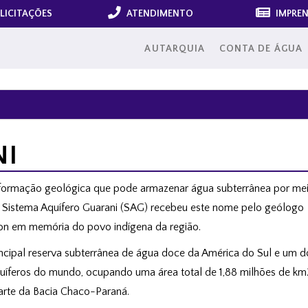
LICITAÇÕES
ATENDIMENTO
IMPRE
AUTARQUIA
CONTA DE ÁGUA
NI
formação geológica que pode armazenar água subterrânea por me
. O Sistema Aquífero Guarani (SAG) recebeu este nome pelo geólogo
on em memória do povo indígena da região.
rincipal reserva subterrânea de água doce da América do Sul e um d
uíferos do mundo, ocupando uma área total de 1,88 milhões de km
arte da Bacia Chaco-Paraná.