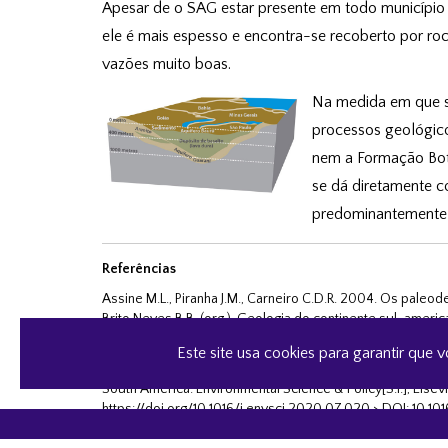
Apesar de o SAG estar presente em todo município d
ele é mais espesso e encontra-se recoberto por r
vazões muito boas.
Na medida em que se
processos geológico
nem a Formação Botu
se dá diretamente c
predominantemente 
Referências
Assine M.L., Piranha J.M., Carneiro C.D.R. 2004. Os paleode
Brito Neves B.B. (org.). Geologia do continente sul-ameri
77-92
Este site usa cookies para garantir que 
HIRATA, Ricardo; KIRCHHEIM, Roberto Eduardo; MANGANELLI
South America. Environmental Science & Policy[S.l.], Elsev
https://doi.org/10.1016/j.envsci.2020.07.020 > DOI: 10.10