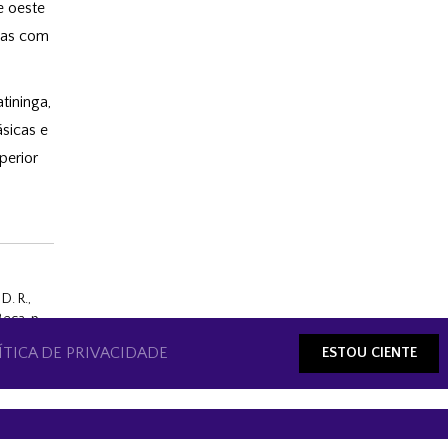
e oeste
mas com
tininga,
sicas e
perior
D. R.,
eca, p.
ÍTICA DE PRIVACIDADE
ESTOU CIENTE
em in