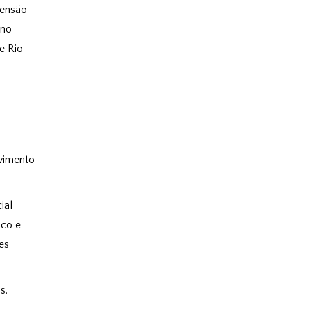
tensão
 no
e Rio
lvimento
ial
ico e
es
s.