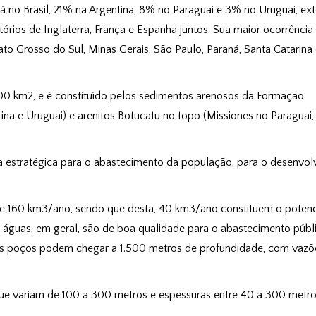
á no Brasil, 21% na Argentina, 8% no Paraguai e 3% no Uruguai, ex
itórios de Inglaterra, França e Espanha juntos. Sua maior ocorrência
Mato Grosso do Sul, Minas Gerais, São Paulo, Paraná, Santa Catarina 
00 km2, e é constituído pelos sedimentos arenosos da Formação
na e Uruguai) e arenitos Botucatu no topo (Missiones no Paraguai,
va estratégica para o abastecimento da população, para o desenvo
 de 160 km3/ano, sendo que desta, 40 km3/ano constituem o potenc
s águas, em geral, são de boa qualidade para o abastecimento públ
os poços podem chegar a 1.500 metros de profundidade, com vazõ
ue variam de 100 a 300 metros e espessuras entre 40 a 300 metro